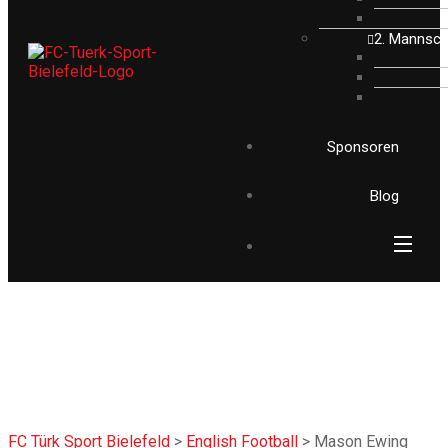
2. Mannsch
Sponsoren
Blog
FC Türk Sport Bielefeld
>
English Football
>
Mason Ewing