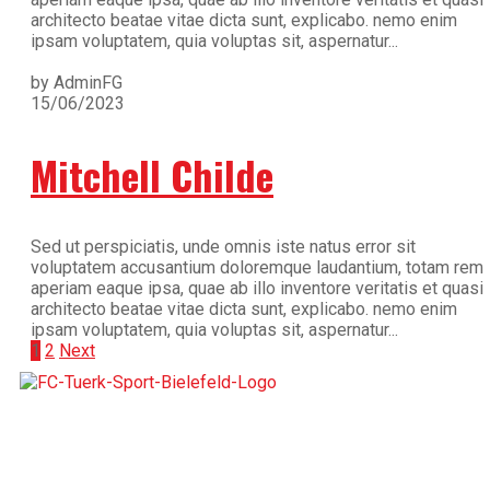
architecto beatae vitae dicta sunt, explicabo. nemo enim
ipsam voluptatem, quia voluptas sit, aspernatur...
by AdminFG
15/06/2023
Mitchell Childe
Sed ut perspiciatis, unde omnis iste natus error sit
voluptatem accusantium doloremque laudantium, totam rem
aperiam eaque ipsa, quae ab illo inventore veritatis et quasi
architecto beatae vitae dicta sunt, explicabo. nemo enim
ipsam voluptatem, quia voluptas sit, aspernatur...
1
2
Next
Der 1976 gegründete FC Türk Sport Bielefeld ist ein
Fußballverein, der für Teamgeist, Integration und die
Förderung junger Talente steht. Mit tiefer Verwurzelung in
der Bielefelder Gemeinschaft verbindet der Verein