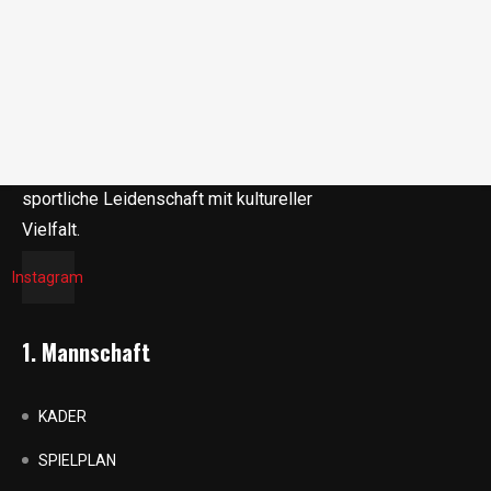
Der 1976 gegründete FC Türk Sport
Bielefeld ist ein Fußballverein, der für
Teamgeist, Integration und die Förderung
junger Talente steht. Mit tiefer
Verwurzelung in der Bielefelder
Gemeinschaft verbindet der Verein
sportliche Leidenschaft mit kultureller
Vielfalt.
Instagram
1. Mannschaft
KADER
SPIELPLAN