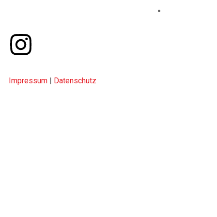
sportliche Leidenschaft mit kultureller
Vielfalt.
Impressum
|
Datenschutz
FC TÜRK SPORT BIELEFELD