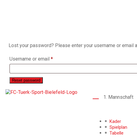
Lost your password? Please enter your username or email add
Username or email
*
Reset password
1. Mannschaft
Der 1976 gegründete FC Türk Sport
Bielefeld ist ein Fußballverein, der für
Teamgeist, Integration und die
Förderung junger Talente steht. Mit
Kader
tiefer Verwurzelung in der Bielefelder
Spielplan
Gemeinschaft verbindet der Verein
Tabelle