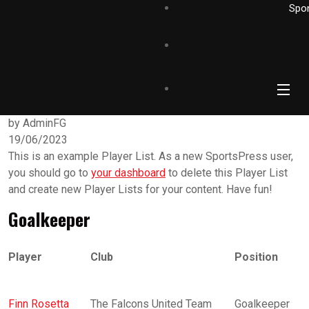
Spo
by AdminFG
19/06/2023
This is an example Player List. As a new SportsPress user,
you should go to
your dashboard
to delete this Player List
and create new Player Lists for your content. Have fun!
Goalkeeper
Player
Club
Position
Finn Rosetta
The Falcons United Team
Goalkeeper