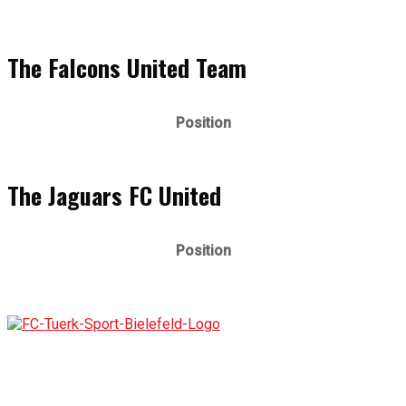
The Falcons United Team
Position
The Jaguars FC United
Position
Der 1976 gegründete FC Türk Sport Bielefeld ist ein
Fußballverein, der für Teamgeist, Integration und die
Förderung junger Talente steht. Mit tiefer Verwurzelung in der