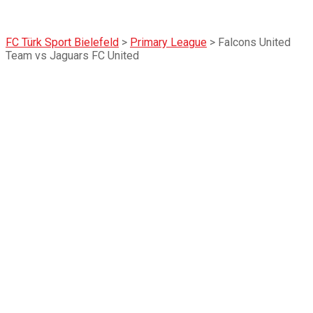
FC Türk Sport Bielefeld
>
Primary League
>
Falcons United
Team vs Jaguars FC United
Falcons United
Team vs Jaguars
FC United