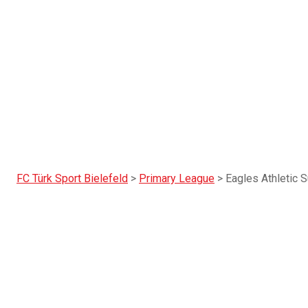
FC Türk Sport Bielefeld
>
Primary League
>
Eagles Athletic 
Eagles Athletic S