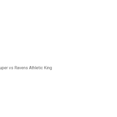
Super vs Ravens Athletic King
uper vs Ravens Ath