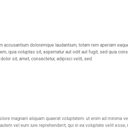
tem accusantium doloremque laudantium, totam rem aperiam eaque ip
m, quia voluptas sit, aspernatur aut odit aut fugit, sed quia co
lor sit, amet, consectetur, adipisci velit, sed.
dolore magnam aliquam quaerat voluptatem. ut enim ad minima ven
utem vel eum iure reprehenderit, qui in ea voluptate velit esse, n