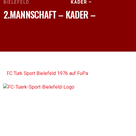
BIELEFELD
KADER –
2.MANNSCHAFT – KADER –
FC Türk Sport Bielefeld 1976 auf FuPa
Der 1976 gegründete FC Türk Sport Bielefeld ist ein
Fußballverein, der für Teamgeist, Integration und die
Förderung junger Talente steht. Mit tiefer Verwurzelung in der
Bielefelder Gemeinschaft verbindet der Verein sportliche
Leidenschaft mit kultureller Vielfalt.